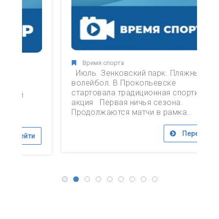
Время спорта
Июль. Зенковский парк. Пляжный
Л
волейбол. В Прокопьевске
с
стартовала традиционная спортивная
«
акция Первая ничья сезона.
и
Продолжаются матчи в рамка…
П
с
Перейти
и