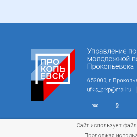
Управление по
молодежной п
Прокопьевска
653000, г.Прокопь
ufkis_prkp@mail.ru
Сайт использует файл
Продолжая использ