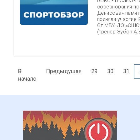
БОКС - В Санкт-
соревнования по
Денисова» памят
приняли участие 
От МБУ ДО «СШОР
(тренер Зубок А.
В
Предыдущая
29
30
31
начало