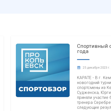
Спортивный о
года
25 декабря 2023 г.
КАРАТЕ - В г. К
новогодний турни
спортсмены из К
Судженска, Юрги
приняли участие
тренера Серебре
следующие резу