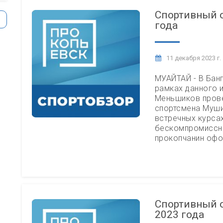
Спортивный о
года
11 декабря 2023 г.
МУАЙТАЙ - В Банг
рамках данного 
Меньшиков прове
спортсмена Муши
встречных курса
бескомпромиссны
прокопчанин оф
Спортивный о
2023 года