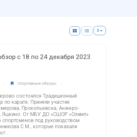
5
бзор с 18 по 24 декабря 2023
Спортивные обзоры
емерово состоялся Традиционный
р по карате. Приняли участие
емерова, Прокопьевска, Анжеро-
, Яшкино. От МБУ ДО «СШОР «Олимп»
 6 спортсменов под руководством
нникова С.М., которые показали
льт…