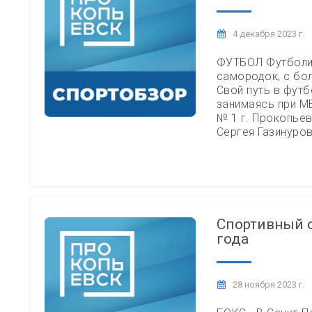
4 декабря 2023 г.
ФУТБОЛ Футболис
самородок, с бо
Свой путь в футб
занимаясь при М
№ 1 г. Прокопье
Сергея Газинуро
Спортивный о
года
28 ноября 2023 г.